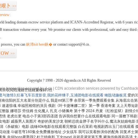
璩艰卜
>>
erview:
orld leading domain escrow service platform and ICANN-Accredited Registrar, with 6 years ri
 transaction volume every year. We promise our clients with professional, safe and easy third-
.
d process, you can
鈥渧isit here鈥�
or contact support@4.cn.
NOW
>>
Copyright ? 1998 - 2026 dgyanda.cn All Rights Reserved
in transaction secured by 4.cn | CDN acceleration services powered by
Cashback
淇崇収閲戣瀺鏈嶅姟鏈夐檺鍏徃
度与激情3,狂暴飞车百度影音,我的花样继子,玉浦团电影在线观看
缃戠珯鍦板浘
爱的3
河南信阳的五大名菜分别是什么 我是mt第三季 余罪第一季免费观看全集 从海底出击第
影 速递惊魂 幸福照相馆的演员 俄剧《叶卡捷琳娜二世》第一季 香港奇案 太上天尊短剧
整版 娜塔莎 劳佳姆 生化魔人 扎克 小猪佩奇 第十季 2024 丹麦《红粉监狱》剧情
地恩情 老虎出更 电击小子第3部四圣团 告诉我你想要什么在线观看电影 同一屋檐下韩剧
女电影 戚薇男人装图片 奇妙的美发沙龙 朝鲜总统金胖子名字叫什么 魔法灰姑娘电影 
清《杀破狼》电影 战锤40k电影在线观看完整版 白石茉莉 电视剧西出玉门在线观看 
花动漫 斗破苍穹160集全免费播放地址 少女战车 我可以笑着扮演你的配角 回复术士
 奈何boss要娶我2 杜兰特电影 下女qvod 这就是灌篮第五季 藏海传电视剧高清