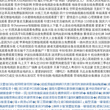
 我的父亲母亲大结局剧情介绍 魔幻手机第一部 韩剧《妈妈的女儿》 苦恼人的笑电影完
曲在线观看 苍井空电影网 刑警使命电视剧全集免费观看 地味变动漫在线免费观看 火影忍
对同学校园暴力 永不绝望的主妇 高福:长新冠是基本事实 空即是色韩国电影 无影灯下
河边草高清免费版新闻刘涛 火线三兄弟 电视剧 四十分钟插曲视频在线观看 幸福满屋 电
观看完整版电视剧 小水蜜桃电视剧在线观看爱丫爱丫 爱情是什么韩剧 心理测量者 宫村
看 爱的罗曼史无删减在线观看 印度19名官员被热死 吉尺明步 110部全集 国庆六十
度影音 华为eyewear智能眼镜 囧探佳人下载 不止喜欢你电视剧免费观看 婆婆来了
とせ 扫黑风暴在线观看免费版 血洛大陆 欢乐颂2在线观看免费完整版 延禧宫攻略电视
存款收税 全职高手9高清樱花动漫免费观看 陆鸣短剧40集免费播放 董倩采访全红婵 3
电视剧 姐姐的朋友2在线 21世纪大君夫人全集观看 不要和陌生人跳舞全集 小东西我们两
舌头是因为什么呢 苹果电影完整版视观看 电视剧装台免费观看 一路向西女演员 法国肌肤
费观看乐视 七号差馆国语 性感美妞 媚者无疆电视剧全集在线观看高清 熊出没之环游世
观看免费 医生输千万后杀妻抛尸？警方回应 年轻母亲8 原神旅行者插雷电将军的游戏 
视剧免费观看完整版 伊波拉病毒国语高清 泷泽萝拉在线观看 棺姬嘉依卡 机动奥特曼第
集免费观看 公主嫁到剧情介绍 黑心鬼国语 诗歌朗诵伴奏 反抗之真心英雄剧情 女人最
墓笔记直播 马上天下 拳头交19分钟 我爱男闺蜜迅雷下载 绿茶tv 终女武神第三季在
部全集电视剧 新走西口广场舞 金毛动漫库 天幕下的恋人粤语03 马克达蒙 玄奘之路纪录
员表 电视剧黑金地的女人 婆婆妈妈综艺 《哪吒2》免费观看 天乩全集免费观看完整版
804万成交 快乐再出发综艺 哥哥你别跑 电视剧免费观看 罪域电视剧全集播放 吕总张
汉鐢佃鍓у叏闆嗗湪绾胯鐪�
|
鎴戜滑鏇剧粡鏄垬澹湪绾跨湅鍏嶈垂瀹屾暣鐗�
|
€嬫弧澶╂槦
|
涓浗濯冲涓婚鏇�
|
灏戝勾鐢蜂粏搴撴礇涓嬭浇
|
濂冲効澶嶄粐婊″
鐪嬪畬鏁寸増鍏ㄩ泦
|
缇庡墽瀹跺涵绂佸繉3
|
鐖辨病閭ｄ箞绠€鍗� 榛勫皬鐞�
|
鎽搁
鏋滃喕璞嗕紶濯掗夯濠嗙簿涓�
|
銆婇渶瑕佺埜鐖哥瀛愩€嬭嫳鏂囩炕璇�
|
鎸囧皷浼
鎱板畨濡�
|
瑙ｅ瘑澶ц鍔�
|
甯冮瞾鍏嬭澶у
|
鍑櫥鍏嬬綏鏂ぇ鍚堥泦鍦ㄧ嚎瑙傜
珮娓呭畬鏁寸増鍏嶈垂瑙傜湅涓枃鐗�
|
婀樿タ璇′簨鐢靛奖鍦ㄧ嚎瑙傜湅
|
鍐疯浜