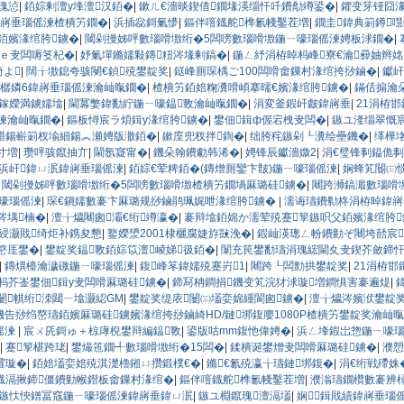
瑰惉
|
銆婃剰澶у埄澶汉銆�
|
鏉ㄦ€濇晱鍥借鐗堟渶缁忓吀鐨勪竴鍙�
|
鑺变笌铔囧
鍏嶈垂瑙傜湅楂樻竻鐗�
|
浜插惢鎶氭懜
|
鏂伴噾鐡舵榫氱帴鑿茬増
|
鐗圭鍏典箣鐏
銆嬪湪绾胯鐪�
|
閾剁摱姊呯數瑙嗗墽绗�5闆嗙數瑙嗗墽鍦ㄧ嚎瑙傜湅娉板浗鐗�
|
瀛ｅ叏闆嗕笅杞�
|
妤氭墠鏅嬬敤鏄粈涔堟剰鎬�
|
鍦ㄥ紓涓栫晫杩峰寮€瀹彛妯辫姳
绮よ
|
闊╁墽鎴夸骇閿€鍞殑鐢靛奖
|
鎹峰厠琛楀ご100闆嗗畬鏁村湪绾挎挱鏀�
|
钀屽
樼嫾6鍏嶈垂瑙傜湅瀹屾暣鐗�
|
楂樻竻銆婄粷瀵嗗崸搴曘€嬪湪绾胯鐪�
|
鏋佸搧瀹
9鎵嬫満鐪嬬墖
|
閫冪嫳鍏勫紵鍦ㄧ嚎鎾斁瀹屾暣鐗�
|
涓変釜鍜屽皻鍏嶈垂
|
21涓栫
湅瀹屾暣鐗�
|
鏂板憳宸ラ煩鍓у湪绾胯鐪�
|
鐢佃鍓ф偓宕栧叏闆�
|
鏃ユ湰缁翠慨
棤鍚嶄箣杈堬細鍚︽瀬娉版潵銆�
|
鏉庢兜杈拌鍧�
|
绌胯秺鏃剁┖瀵绘壘鐖�
|
缂樺垎
寸増
|
瓒呯骇鑹抽亣
|
閫氬寲甯�
|
鐖朵翰鐨勮韩浠�
|
娉锋辰钀濇媺2
|
涓€璧锋剚鎰佹
浜屽鍏ㄩ泦鍏嶈垂瑙傜湅
|
銆婃€荤粺銆�(鏄熷厠鑾卞皵)鍦ㄧ嚎瑙傜湅
|
娴蜂笂閽㈢惔
|
閾剁摱姊呯數瑙嗗墽绗�5闆嗙數瑙嗗墽楂樻竻鐗堝厤璐硅鐪�
|
闀跨浉鎬濈數瑙嗗
嚎瑙傜湅
|
琛€鎭嬬數褰卞厤璐规挱鏀鹃珮娓呭湪绾胯鐪�
|
濡诲瓙鐨勬柊涓栫晫鍏嶈
涔堣楠�
|
澶╁爞闀囪灞€绗竴瀛�
|
褰辩墖銆婂か濡荤殑蹇箰鏃呮父銆嬪湪绾胯
綅灏戝绮炬补鎸夋懇
|
鐜嬫澃2001棣欐腐婕斿敱浼�
|
鍜屾渶璁ㄥ帉鐨勭ぞ闀垮嚭宸
嶅厓鐢�
|
鐢靛奖鎾斁銆婃笖澶崚娣彶銆�
|
闈充笢鐢勫瓙涓瑰綋閫夊叏鍥芥斂鍗忓
|
鏄熼檯瀹濊礉鍦ㄧ嚎瑙傜湅
|
鍑峰笗鍏嬬殑蹇岃1
|
闀跨┖闆勯拱鐢靛奖
|
21涓栫
杩芥崟鐢佃鍓у叏闆嗗厤璐硅鐪�
|
鍗冩柟鐧捐鐖变笂浣犲浗璇増鐧惧害褰遍煶
|
闄帺绗洓閮ㄧ墖灏綛GM
|
鐢靛奖缇庡闄㈢壒娈婂緟閬囪鐪�
|
澶╁爞涔嬪洑鐢靛
告挱绉嶅瓙銆嬪厤璐硅鐪嬪湪绾挎挱鏀綺HD/鏈垹鍑廮1080P楂樻竻鐢靛奖瀹屾暣鐗
傜湅
|
宸ㄨ兏鎶ゅ＋椋庨棿鐢辩編鎾斁
|
鍙版咕mm鍑忚偉娉�
|
浜ㄥ埄鍜岀惣鍦ㄧ嚎
|
蹇箰椹跨珯
|
鐢熶竾鐗╃數瑙嗗墽绗�15闆�
|
鍒樻诞鐢熷叏闆嗗厤璐硅鐪�
|
濮愬
皬璇�
|
銆婄壒娈婄殑淇濋櫓鎺ㄩ攢鍛樸€�
|
鏅€氱殑瀛╁瓙鏈垹鍑�
|
涓€绗戦殢姝
鐡滆揪鍗僵鐨勭帿鐟板畬鏁村湪绾�
|
鏂伴噾鐡舵榫氱帴鑿茬増
|
濮滃瓙鐗欑數褰辨
鏃忕悏鐠冨窛鍦ㄧ嚎瑙傜湅鍏嶈垂鍏ㄩ泦
|
鏃ユ棩鑹瑰澶滆壒
|
娴鍓戝績鍏嶈垂瑙