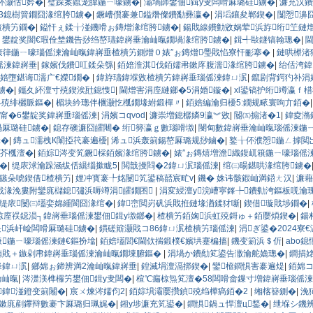
紑灏佸妗�
|
璧跺案鑹宠皥鍦ㄧ嚎鐪�
|
灞堝師鐢佃鍓у叏闆嗗厤璐硅鐪�
|
濂充汉鐨
23鎴樹簤鐗囧湪绾胯鐪�
|
鐝嶆儨褰兼鎰熸儏鐨勫彞瀛�
|
涓塪鑲夋郸鍥�
|
闅愬濞
楂樻竻鐗�
|
鎰忓ぇ鍒╁湴鐖嗗ぉ鏄熷湪绾胯鐪�
|
鍚戝線鐨勭敓娲荤浜斿绗笁鏈
|
鐢靛奖闇€瑕佺埜鐖告挱绉嶅瓙鍏嶈垂瀹屾暣鐗堝湪绾胯鐪�
|
鍓╃敺鐩镐翰璁�
|
轰箻鍦ㄧ嚎瑙傜湅瀹屾暣鍏嶈垂楂樻竻鍘熷０婊″ぉ鏄熷璺戝惂寮忓彨搴�
|
鏈哄櫒渚
傜湅鍏嶈垂
|
鎵嬪伐鐨叿鍒朵綔
|
銆婄淮淇伐銆嬬帇鏉庝腹濡湪绾胯鐪�
|
绐佸洿鍏
婄墮鍖诲濡广€嬫鐗�
|
鍏斿瓙鍏堢敓楂樻竻鍏嶈垂瑙傜湅鍏ㄩ泦
|
鑹剧背鍔犳补涓
鐪�
|
鑴夊紑澶寸殑鍥涘瓧鎴愯
|
閫熷害涓庢縺鎯�5涓婚鏇�
|
xl鍙镐护绗竴瀛ｆ
界殑绯欐眽鏂�
|
楣块紟璁伴檲灏忔槬鐗堟紨鍛樿〃
|
銆婄編瀹归櫌5:鐗规畩寰呴亣銆�
甯�6鐢靛奖鍏嶈垂瑙傜湅
|
涓嬪コqvod
|
濂崇増鎴樼嫾9瀛︾敓
|
閽㈤搧渚�1
|
鍏夌潃
厤璐硅鐪�
|
鎴存礇濂囧皬闀� 绗簩瀛ｇ數瑙嗗墽
|
閿甸數鍏嶈垂瀹屾暣瑙傜湅鍦
鍓�
|
鏄ュ濡栧К闈掗笩褰遍櫌
|
浠ュ浜轰箣鍚嶅厤璐规挱鏀�
|
鐜╁伓濮愬鍦ㄥ摢閲
濂芥槬澶�
|
銆婃涔变笂鐝棌銆嬪湪绾胯鐪�
|
婊″ぉ鏄熺増澹織鍑屼簯鍦ㄧ嚎瑙傜
鍓�
|
缇庡浗瀹跺涵绂佸繉缁撳眬5
|
閲戠摱閰�2鍏ㄩ泦瑙傜湅
|
绾㈢暘鍖哄湪绾胯鐪�
ń鏃朵唬鍥借楂樻竻
|
娌冲寳褰╄姳闄笂鍙稿嚭宸甿v
|
鐖� 姝讳骸鍜屾満鍣ㄤ汉
|
濂藉
戝湪浼婁附鑾庣櫧鎴彇浜嗕竴涓皬鐗囨
|
涓変綅澶у浣嶆寜鎽╄鐨勬洿鏂板唴瀹
缇庡闄㈢壒娈婂緟閬囧湪绾�
|
鍏崈閲岃矾浜戝拰鏈堟湭鍒犲噺
|
鍥借璇戝埗鐗�
|
椋庢祦鐚涢┐鍏嶈垂瑙傜湅鐢佃鍓у墽鎯�
|
楂樻竻銆婅浜虹殑鎶ゅ＋銆嬮煩鍥�
|
鍚
块浜屽崄闆嗗厤璐硅鐪�
|
鏆磋簛灏戝コ86鍏ㄩ泦楂樻竻瑙傜湅
|
涓ぎ鍙�2024寮
嗛鍦ㄧ嚎瑙傜湅鏈€鏂扮墖
|
銆婄壒閭€閫佽揣鍛樸€嬪垬蹇楄搐
|
鐖变箣浜＄伒
|
abo
楠戝＋鏃剁帇鍏嶈垂瑙傜湅瀹屾暣鐗堜腑鏂�
|
涓堝か鐨勪笂鍙告潵瀹舵嫓璁�
|
鐧捐姳
綘鍏ㄩ泦
|
鎯婂ぉ鍗辨満2瀹屾暣鍏嶈垂
|
鍠滅埍澶滆挷鍥�
|
鑾檶鐧惧害褰遍煶
|
銆婂コ
瀹屾暣
|
涔濋渼榫欏竻鐢佃鍓у叏闆�
|
楦℃瘺椋炰笂澶�58闆嗗畬鏁寸増鍏嶈垂瑙傜湅
鍏湴鐙变箣闂�
|
宸ㄨ煉涔嬬伨2
|
銆婃埧灞嬮攢鍞殑绉樺瘑銆�2
|
缃楁簮鍘�
|
浼
鏉庣剷鑻辩數褰卞厤璐归珮娓�
|
鎺у埗濂充笂鍙�
|
鐧惧鍋ュ悍澶ц鍫�
|
绁堢シ鐖