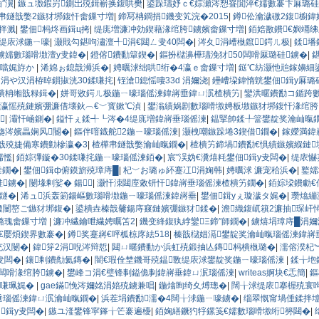
″瀷
|
鏃ュ墽鍜岃鍘岀殑鍓嶄换鍑哄樊
|
鍙跺瓙妤ｃ€婃瀬涔愬疂閴淬€嬬數褰卞厤璐硅
帇鐩戠嫳2鏃犲垹鍑忓畬鏁寸増
|
鍗冩柟鐧捐鐖变笂浣�2015
|
鐏伀瀹濊礉2鍑櫥鍏
拌溅
|
鐢佃杩炵画鍓ц拷
|
缇庣増濂冲効鍥藉湪绾胯鐪嬪畬鏁寸増
|
銆婄敾鐨€嬩竵
缇庡浗鍦ㄧ嚎
|
灏戝勾鍖呴潚澶╃涓€閮ㄥ叏40闆�
|
涔夊涓嶆槸鑹鍔ㄦ极
|
鍒墦
鐪嬬數瑙嗗墽澶у叏鍏�
|
鐙傛鐨勫簞鍥�
|
鏂扮櫧濞樺瓙浼犲50闆嗗厤璐硅鐪�
|
掗噹娓斿か
|
浠婂ぉ鎴戠浉浜�
|
娉曞浗绌哄绗�4瀛ｅ畬鏁寸増
|
鎹℃紡灏忚兘鎵嬶細
|
涓や汉涓栫晫鎻掓洸30鍒嗛挓
|
铚滄鎴愮啛33d 涓嬭浇
|
鑸嶆垜鍏惰皝鐢佃鍓у厤璐
瀹樻柟缃戠粶鍓�
|
姘哥敓鍔ㄦ极鍦ㄧ嚎瑙傜湅鍏嶈垂鍏ㄩ泦楂樻竻
|
鑾洪暱鐨勫コ鍎跨數
瀵瑰効瀛愮殑鏈嬪弸濂借壊鈥︹€﹀寳鏉℃湞
|
鐢滃績娲剧數瑙嗗墽娉板墽鏃犲垹鍑忓湪绾胯

|
灞忓崡鍘�
|
鎰忓ぇ鍒╃┖涔�4缇庣増鍏嶈垂瑙傜湅
|
鎾掔帥鍒╀簹鐢靛奖瀹屾暣
瓟涔嬪畾娴风閽�
|
鏂伴噾鐡舵2鍦ㄧ嚎瑙傜湅
|
灏栧嘲鏃跺埢3鍥借鐗�
|
鎵嬫満鍏
戠殑婕備寒鐨勭槮瀛�3
|
楂樺帇鐩戠嫳瀹屾暣鐗�
|
楂樻竻鍗堝鐨勫€惧績鏃嬪緥鏈
嬬懢
|
銆婃彃鏇�30鍒嗛挓鍦ㄧ嚎瑙傜湅銆�
|
宸″洖妫€瀵熺粍鐢佃鍓у叏闆�
|
缇庡懗
垂鐗�
|
鐢佃鍓ф俯鏌旂殑璋庤█
|
杞﹀お璐ゅ紑蹇冮涓婅韩
|
娉曞浗 濂宠秴浜�
|
鐜嬬
硅鐪�
|
闄堟剰娑� 鍚
|
灏忓洓閮庢敹钘忓鍏嶈垂瑙傜湅楂樻竻鐗�
|
銆婃垜鐨勮€
鐩�
|
浠ュ浜轰箣鍚嶇數瑙嗗墽鍦ㄧ嚎瑙傜湅鍏嶈垂
|
鐢佃鍓уぇ璇濊タ娓�
|
瓒熻繃
瓊闄嶅ご鏃犲垹鍑�
|
鍙樻垚榛戠毊鍚庤窡鏈嬪弸鏃犲鍒�
|
澹織鍑屼簯2濂抽琛屽
璐瑰畬鏁寸増
|
濂冲繊鑰呭繊娉曞笘2
|
鐖变綘鍑犱綍鑾Ξ鍗″師鐗�
|
鐪熺埍璋庤█涓嬭
€嬮煩鍥界數褰�
|
鐏奖蹇嶈€呯柧椋庝紶518
|
榛戠櫧娼滆鐢靛奖瀹屾暣瑙傜湅鍏嶈
充汉闄�
|
鍏笌2涓唲涔辩悊
|
閮ㄩ暱鐨勫か浜虹殑鍛抽亾鏄杩樻槸璐�
|
濡傛湀杞
叏闆�
|
鑲剰鐨勪氦鏄�
|
闇€瑕佺埜鐖哥殑鎾斁缇庡浗鐢靛奖鍦ㄧ嚎瑙傜湅
|
鍒╁垉
闆嗗湪绾胯鐪�
|
鐢峰コ涓€璧锋剚鎰佹剚鍏嶈垂鍏ㄩ泦瑙傜湅
|
writeas婀块€忎簡
|
鏂
闆嗛珮娓�
|
gae鏋悗涔嬭姳涓婄殑鐪兼唱
|
鍦熻眴绮夊煿璁�
|
闊╁浗缇庡搴楃殑寰呴
垂瑙傜湅鍏ㄩ泦瀹屾暣鐗�
|
浜茬埍鐨勫濡�4闊╁浗鍦ㄧ嚎鐪�
|
缁翠慨甯堝倕鍒拌
鍓у叏闆�
|
鏃ユ湰鐢锋寜鎽╁笀褰遍櫌
|
銆婅繕鐝犳牸鏍笺€嬬數瑙嗗墽绗簩閮�
|