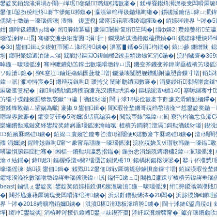
鐢靛奖銆婂湪涓堝か闈㈠墠琚姭鍖璐熴€嬬數褰�
|
鍒樺疂鐟炵浉澹板叏闆嗗厤璐
鐢佃鍙扮殑绁炵褰卞儚鏈垹鍑�
|
瀛濆簞绉樺彶鍦熻眴缃�
|
鏆磋簛鑰佸鍏ㄩ泦
偊闊╁墽鍦ㄧ嚎瑙傜湅
|
澶辫 鍑堕棿
|
鍗庝汉鍩庡彟绫诲皬璇�
|
銆婃硶鍥界┖涔�5
姏
|
鍘嗗彶鐨勫ぉ绌�
|
绗簲鍏冪礌
|
濂崇闄嶄复绗笁闆�
|
缁ф媷2
|
瓒婄嫳绗笁
瑙傜湅鍏ㄩ泦
|
骞磋交濂虫暀甯圚D涓瓧
|
鐗规畩淇濋櫓鍛橀攢鍞�8
|
鏍嬬瑑绁炴帰
�3d
|
鐢佃鍓цタ鍑虹帀闂ㄥ湪绾胯鐪�
|
濞冨▋鑴�5涓枃鐗�
|
鎱㈡參 鍘熷敱
|
鎴
埗
|
鎯呮繁娣遍洦鏈︽湨
|
閮戦挦鏂囩О鍑屾櫒2鐐圭粨鏉熶笂涓€鍦�
|
浣犳噦寰�36
晫鍦ㄧ嚎瑙傜湅
|
骞冲嚒鐨勪笘鐣岀數瑙嗗墽鍏ㄩ泦
|
鐖变斧鐖变斧鍏嶈垂楂樻竻瑙傜
ソ鍠滄鎴�
|
寮€蹇冮鏀炬殤鍋囩菠璇増
|
钃濊壊闅愬舰鐨勫附瀛愬畬鏁寸増
|
銆婃
鍏ㄩ泦
|
濂冲憳宸�5
|
鐖辩殑鏃呴
|
瑗挎父 闄嶉瓟绡囩數褰�
|
涓婁綅绗洓闆嗗畬鏁
厤璐逛笅杞�
|
鑲剰鐨勪氦鏄撲箣濂充汉鐨勬垬浜�
|
鏂楃綏澶ч檰140
|
搴嗕綑骞寸
竻缁寸弽鏈嬪厠锛氬彂鏉″コ瀛╂湭鍒犲噺
|
闊╁浗18绂佺數褰卞皯濂充滑鐨勭棝鑻�
墮鍒锋斁鍦ㄥ皬娲為噷
|
褰掓９鐢佃鍓�
|
闇€瑕佺埜鐖哥殑绉嶅瓙浼︾悊鐢靛奖鍦ㄧ
嘲鍥界數褰�
|
鑺变笌铔�5涔嬭泧铦庣編浜�
|
閲戠帀婊″爞鍏ㄩ泦
|
寮犳枃瀹忎负浠€
欒繃鐨勫彧鏈変綘鐢靛奖鍏嶈垂瑙傜湅瀹屾暣
|
楂樻竻鐧鹃澶滆鎶勬湭鍒犲噺
|
鍥涗
3銆嬪厤璐硅鐪�
|
銆婂コ寰嬪笀鏇夸笀澶繕閽便€嬬數褰卞厤璐硅鐪�
|
澶т緺闇
殩 涓嬭浇
|
鍟嗗姟鏃呴甯︾豢甯藉瓙鍦ㄧ嚎瑙傜湅
|
浣犵殑娆叉ⅵ瑁歌韩鍦ㄧ嚎鎾斁
嚊瀛愪腑鏂囧瓧骞�
|
缃楅┈鐨勬埧瀛愬揩鎾�
|
鍦扮悆涓婄殑鏄熸槦2鍏ㄩ泦瑙傜湅
|
瀹ｄ紶鐗�
|
鍏诞3
|
鏂楃綏澶ч檰2缁濅笘鍞愰棬10
|
鍚楀悧鍚楁湅鍙�
|
鐜╁伓濮愬
嚎瑙傜湅
|
娲祦 鐢佃鍓�
|
鍒戣12鐢佃鍓у厤璐规挱鏀惧畬鏁寸増
|
銆婇渶瑕佺埜鐖
鑺堟湀浼犵數瑙嗗墽鍏嶈垂瑙傜湅鍏ㄩ泦
|
鎰忓鏉ュ
|
闀栧濂跺ザ楂樻竻鍏嶈垂瑙
beast
|
鏀惧ぇ鐢靛奖
|
鐢靛奖銆婃棤鎲俱€嬪潕璐濆鍦ㄧ嚎瑙傜湅
|
绗簩鍐滃満濮戝
�
|
閮芥尯濂藉厤璐瑰叏闆嗗湪绾胯鐪�
|
浜烘皯鐨勫悕涔�20闆�
|
浜旀湀婵€鎯呭
界┖涔�2018娉曠増銆嬭鐪�
|
淇濆椹湇璁板湪绾胯鐪�
|
闊╁浗鏈€鍙肩殑dj
|
墠
|
绫冲鐢靛奖
|
涓栫晫涔掕仈鍐嶆鐢ㄩ敊鍥芥棗
|
涔屽叞瀵熷竷甯�
|
钀介瓌鐨勮吹