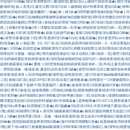
冭劯缁忓吀鐗�
|
鍑犲害澶曢槼绾㈢數瑙嗗墽
|
鐢佃鍓уぉ鐪熼亣鍒扮幇瀹�
|
鏍忔潌妯
數瑙嗗墽
|
鏃ユ湰澶у
|
濂充汉鑽拏琚坊鍏ㄨ繃绋婣
|
鍜屽钩骞翠唬 鐢佃鍓�
|
楂樺
姣嶄翰涓诲姩缁欏瀛愰檷鐏ソ鍚�
|
鏉ㄦ晱1鈥�5闆嗙數瑙嗗墽鏈€鏂版洿鏂�
|
涔
濮愬銆�
|
楂樻竻銆婅皪鎴樻繁娴蜂箣鎯婅洶銆嬬數瑙嗗墽
|
闇€瑕佺埜鐖告挱绉嶅湪
鎸囩敳娌硅嚧鐧岀墿瓒呮爣
|
姝屾洸銆婃瘝楦″挴鍜搾銆�
|
鍏垝鍏垝鍏垝鍏嶈垂
藉ご
|
鍨氭€庝箞璇�
|
闊╁浗鐢靛奖鍢樼姝㈡兂璞�
|
鐔婂嚭娌′箣杩囧勾鍏ㄩ泦
|
鑽
戒汉瀹�
|
4涓皯濡囨寜鎽�
|
鏂板北銇嬨亪銇�
|
褰撳涓绘瘝鐢佃鍓у厤璐硅鐪�
�
|
鍏堥攱褰遍煶鏃ラ煩
|
鐏奖蹇嶈€呰鍧�52pk
|
浼氭辰鍘�
|
琛屽案璧拌倝amc
勯偦灞�
|
姝ｅ湪鎾斁: JUL-927 鈥滃涓嶈捣,鎴戝彈涓嶄簡浜嗏€︹€︹€濇垜
鎯�1-33闆�
|
銆婄悊鍙�:鐗规畩寰呴亣銆婬D
|
娉曞浗鐩戠嫳2
|
鍑洪€冪殑鍏富鍥借
閬撶殑绔ヨ瘽鍦ㄧ嚎鎾斁
|
绁炵骇閫夋嫨姣忔锛氶兘閫夊鐭墽鍏ㄩ泦
|
闄嶅浼忛
存垜鐔婅姱鐢靛奖鍏嶈垂瑙傜湅
|
缁冩皵鏈熶慨鐐煎崄涓囧勾鍔ㄦ极鍏嶈垂瑙傜湅
|
鎴
鍙嬨€嬪厤璐硅鐪�
|
鐢峰コ涓€璧锋剚鎰佹剚鍏嶈垂瑙傜湅鍏ㄩ泦
|
绔為泟濂充緺绉
ㄩ攣閲戠摱鍦ㄧ嚎瑙傜湅
|
濂宠秴浜哄湪绾胯鐪�
|
鍐嶅悜铏庡北琛岀數瑙嗗墽鍏嶈
鍏嶈垂瑙傜湅浠ョ埍涓鸿惀鐨勭數瑙嗗墽
|
鎹峰厠琛楀ご鎼绯诲垪瀹屾暣鐗堝厤璐
ユ晳
|
棣欓鍏富
|
濞囧4P琚叓涓敺浜轰己鍊欑數褰�
|
鍜栧疂杞︾涔嬫嫰鏁戣仈
椹汉銆嬬數褰卞畬鏁寸増
|
閲戞瘺鍔ㄦ极搴�
|
婕備寒濡堝涓冧腑瀛楀紑澶�
|
鍕鹃
粨灞€
|
骞哥瀹堟湜
|
婕備寒鐨勫コ閭诲眳2鍋氱埌
|
鐗瑰埆鐨勯厭搴楀湪绾胯鐪嬪厤
浼犲叏闆�
|
姝屽悗閫嗚姝屽潧锛氭垜绉扮帇鐭墽鍏ㄩ泦
|
銆婃暀瀹ら噷鐨勬縺鎯呫
曞浗鐢靛奖銆婄浜哄姪鐞嗐€嬪彨浠€涔堝悕瀛�
|
鍙樺舰璁�20140714
|
鑽夎崏濂
鐢佃鍓ц蒋寮�
|
椋熼攬鏈笘褰�
|
鐫瘺鑶�3缇庡浗1990
|
涔濋渼榫欏竻鐢佃鍓у
斁
|
鐧藉杩藉嚩绗簩瀛ｅ湪绾胯鐪嬪厤璐归珮娓�
|
榛戝府灏戠埛鐖变笂鎴戠10
绮よ鐗�
|
鐙楀墿蹇窇鍏ㄩ泦鍦ㄧ嚎鍏嶈垂瑙傜湅
|
杈圭紭琛岃€呭厤璐硅鐪嬪叏
挱鏀�
|
杈惧皵鏂囦簨鍙樺叏闆嗚鐪�
|
鏃犳硶鍛煎惛鐨勫澶�
|
鎴戞槸鑰佹澘鍏嶈
斁
|
鑺卞瓙vs鍊斿己椹遍瓟瀹屾暣瑙嗛
|
闆烽渾鎵瘨鍥借浼橀叿
|
瀹攣杩炲煄鐢佃