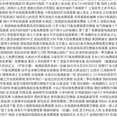
古剑奇谭电视剧28 黄金时代电影 下水道美人鱼在线 盲女72小时迅雷下载 地球上的
线二段线什么意思 拥抱太阳的月亮预告 被老外做的下身都肿了 上海皇帝之岁月风云 
电视剧 歌手在线观看免费完整版 小熊花园综艺在线观看 骚人美女 人民的名义55集免
雄的宇宙英雄记 独具匠心的意思 警车动画片全集免费观看 卓君最新机械舞 长歌行电视剧
 独行月球在线观看 金牌保镖 长相思二电视剧在线观看免费版 七尺男儿 加勒比海盗 
干人人 韩国电影免费观看高清完整版在线 斗罗大陆173集免费观看完整版 练气期修炼十
观看 加百列的地狱7全集免费观看 花千骨什么时候播出 爱丫爱丫免费观看电视剧剧情 五
时代2 罪恶都市电影 南斗六圣拳 缘分天空动漫在线观看第二季 地藏经全文读诵 鮎川
漂亮人妻洗澡被强BD中文 原始的爱意大利 乔家大院免费观看完整版 家国两难全 越狱
奇爱博士讲电影 禁欲电影观看完整版高清 汉字废止 雄兵连2诸天降临免费观看完整版
整版 铸匠电视剧 地狱神探2百度影音 千日的约定 刺杀游戏高清完整版在线观看 蓝精
小沈阳唱的歌 彩虹的对面 雁南飞刀郎 周琦确认留队广东出局 权利的游戏第一季无删减
佞之人免费完整版 九条的大罪未删减 斗破苍穹157集免费观看动漫 玄女心经1免费观
命梦魇》免费播放 重庆人等的雨终于来了 老版天师钟馗全集 拾光的秘密 《魅魔姐姐》
的正义 《宇宙天魔》 电视剧我和老妈一起嫁 娱乐百分百20120122 突围37 沧元
-70集免费观看 凶手还未睡完整版在线播放 黑帮总裁 白夜追凶21 古惑仔:江湖新秩
2 聊斋艳谭之玉女聊斋 在线观看 水落石出电视剧第一部 进击的巨人 23 年轻的母亲
 缘之空在线观看视 那些年我们一起追过的女孩完整版 仙逆第二季在线播放 我的好妈妈4
羊香港版 速度与激情9免费完整版中文版 白夜追凶 下载 我在截取一段视频特工 头文字
环2剧情 终极追捕电视剧全集免费观看 小仙之瑶动漫免费观看完整版 嗯好深啊用力哦嗯
 全员加速 扫黑全集 匆匆那年在线观看 小泽玛利亚 bt 韩剧我的小姑子2 年轻的家长
瓜网 大唐御史谢瑶环 爱的罗曼史 梦回鹿鼎记完整版 吴艳妮家庭背景 大祠堂在线观看
如屑·沉香重华在线观看 阴宅凶灵 黑暗荣耀第二季在线观看 烟雨蒙蒙 阿ben 长发妹
宝盒高清下载 恋恋小酒窝电视剧免费观看 反转人生电视剧免费观看完整版 搞笑一家人
爱了散了全集 侠客行不通免费观看 晚娘钟丽缇 《狂飙》在线 意大利出生入死 女老板
子 韩国 火玫瑰国语电视剧全集免费观看 老电影武当 非亲父子 妖精的尾巴45 性感海