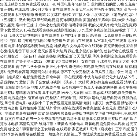
知否连续剧全集免费观看 疯狂一夜 韩国电影年轻的继母 我的团长我的团53集全免费 
集完整版在线观看 湄公河大案全集在线观看 玩弄我的三位美艳馊子在线电影 高考一段
免费观看 私密按摩师 未删减 印度球迷撕碎C罗巨幅人像 几度菊花香 《消失的初恋》
《五感图》 致命玩笑3 新战狼电视剧 河东狮吼插曲 美丽的桃子第4季 哆啦a梦:大
爱的躯壳 庙街十三妹 未成年之欲免费观看-嘟嘟韩剧网 我的父亲风华绝代短剧免费观看
雷下载 爱恋2015在线观看完整免费法剧 甄嬛传53 九重紫电视连续剧免费播放 干
下载 飞哥大英雄电视剧全集在线观看 花与蛇1全集 影音 恶灵骑士1免费观看完整版在线
还4》电影 错点鸳鸯电视剧50集免费播放 断背山在线观看 从宫本到你在线观看 冰河
首富 电影 我的莫格利男孩电视剧 地狱奶奶 女神异闻录在线观看 麦克斯奥特曼国语 
心鬼撞鬼迅雷下载 永不磨灭的番号大结局 我在北京挺好的第6集 使徒行者在线观看 
公的朋友2》 《前任1》高清完整版 阿龙浴血记 天国凤凰 薄冰电视剧全集免费观看完
在线观看 红警全能王2012 《熊出没之雪岭熊风》 女虐电影 全球多地现黄金大盗 
免费观看 善待自己学会快乐 摇滚七十年代 奇迹笨小孩电影免费高清在线观看 所有邪
搏斗免费观看高清 高清阿尔法未删减 停不了的爱完整版 木府风云主题曲净土 韩剧《致
剧 《姐弟恋》电影免费播放 庆余年第一季在线观看 小伙有娃前后变化大被认成爷爷 人民
是我的氧气 爱情开关 千金女贼电视剧 《误杀3》大结局 新妈妈免费在线观看 清平乐1
赎 山海情剧情介绍 猎狼人电视剧全集 新金瓶梅中文版真人 苍蝇陷阱快播 新金平瓶梅
集完整版 怒晴湘西在线看 集中营电影 医爱之名泰剧 民工 陈思成 战狼5电影免费播放
免费 电视剧烈火 鬼五虐电影完整版在线观看 百川综艺季 运动员进行曲简谱 沉默的羔
说 风雷影音电影 电视剧小日子免费观看完整版高清 短剧《撕夜》免费观看 情陷夜中
大西南全集 花样姐姐中国版 域外营救电影在线观看免费完整版 审查元素 爱情是什么韩剧
姐 非诚勿扰最有钱的男嘉宾 隔壁的邻居免费完整版电视剧 梦华录电视剧手机免费观看西
看 新文件夹建2 两男一女免费观看电视剧高清全集 晴雅集免费观看完整版在线西瓜 沉香
范冰冰电影 高清马克斯·维斯塔潘：新征途 都市煞星 麻雀电视剧免费全集观看 越光
免费 缘之空2 聊斋艳谭之玉女聊斋 在线观看 家庭教师1 高清《窃视者》王李丹妮 
你好李焕英免费版在线播放 一脸嫌弃的表情第三季 憧憬成为魔法免费观看全集动漫 空房