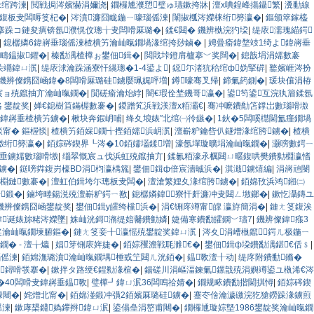
湪绾跨湅
|
閲戦挶涔嬪懗涓嬭浇
|
鐗欏尰濮愬璧ゅ瓙鏉挎牀
|
澶х唺鍠峰摥鑷繁
|
瀵勫線
嚖鍑板叏闆嗕笅杞�
|
涔濆濂囧眬鍦ㄧ嚎瑙傜湅
|
闈掓槬涔嬫梾绗簩瀛�
|
鏂颁箤鎵橀
搴跺コ鏈夋瘨锛氬濮愰伩璁╁叏闆嗗厤璐�
|
鍒€閮� 鐖辨槸浣犳垜
|
缇庡濡瑰緢鍔
|
鎴樼嫾6鍏嶈垂瑙傜湅楂樻竻瀹屾暣鐗堝湪绾挎挱鏀�
|
娉曡瘉鍏堥攱1绮よ鍏嶈垂
疇鎾掓鑺�
|
榛勫湡楂樺ぉ鐢佃鍓�
|
閲戝垰鐙肩櫨搴﹀奖闊�
|
鎴戠埍涓嬬數褰
朵竵鍏ㄩ泦
|
缇庡浗瀹跺涵寮忓繉璁�1-4鍙よ
|
鐚尓渚犺秴绾ф妫掔硸
|
鐜嬪崕涔扮
邯鐖辨儏鎸囧崡鍏�8闆嗗厤璐硅鐪嬮珮娓呯増
|
鐏嚎骞叉帰
|
鍗氭箹鍘�
|
瑗块儴涓栫
宸ョ殑鑹抽亣瀹屾暣鐗�
|
閴磋瘉瀹炲綍
|
闇€瑕佺埜鐖哥瀛�
|
鍙笉鍙互浣犱篃鍒氬
 鐢靛奖
|
婵€鎴樹笡鏋楃數褰�
|
鍐蹭笂浜戦渼澶х粨灞€
|
骞冲嚒鐨勪笘鐣岀數瑙嗗墽
剚鍏嶈垂楂樻竻鐪�
|
楸块奔鍜岄哺
|
绛夊埌婊″北绾㈠彾鏃�
|
1鈥�5闆嗘櫘閫氳瘽鐗堝
甯� 鏂楃惔
|
楂樻竻銆婇鐗╅摼銆嬬浜岄泦
|
澶嶄粐鑰呰仈鐩熷湪绾胯鐪�
|
楂樻
墽绗簩瀛�
|
銆婃硶鍥界┖涔�10銆嬬壒鍒増
|
濠氬墠璇曠埍瀹屾暣鐗�
|
灏嗙數鍔ㄧ
垂鐪嬬數瑙嗗墽
|
缁翠慨宸ュ伐浜虹殑鑹抽亣
|
鍒氱粨濠氶櫔閮ㄩ暱鍑哄樊鐨勬棩瀛愭
鐪�
|
鎹嗙粦鍑岃檺BD涓枃瀛楀箷
|
鐢佃鍓ф倍宸濇晠浜�
|
淇濈鐪熺編
|
涓嶈兘閿
棩鏈數褰�
|
澶虹伯鍓垮尓璁板叏闆�
|
澶滄繁娌夊湪绾胯鐪�
|
銆婂攼浜鸿鎺㈡
鍛�
|
鏀垮畻鍚涚殑澶嶄粐鍔ㄧ敾
|
鎴樼嫾鍏寮忓皯濂冲叏閮ㄥ墽鎯�
|
鏉忔灄鏄ユ
邯鐖辨儏鎸囧崡鐢靛奖
|
鐢佃鍓у皬绔欓浜�
|
涓€铏庝竴甯皥 瀛斿簡涓�
|
鏈ㄤ笅鍑涘
鍏诞婊旀粩涔嬫墜
|
姝屾洸鎶潃缇婄毊鐨勭嫾
|
婕備寒鐨勫皬鐦﹀瓙7
|
鐖辨儏鍏瘬3
奖瀹屾暣鐗堜腑鏂�
|
鏈ㄤ笅妾╂瀛愮殑鐢靛奖鍏ㄩ泦
|
涔夊涓嶆槸鑹鍔ㄦ极鍦ㄧ
� - 澶╁爞
|
娼笌铏庡姩婕�
|
銆婃矡澹戦毦濉€�
|
鐢佃鍓ф垜鐨勫湡鍖€佸﹩
|
瑙傜湅
|
銆婂潕璐濆瀹屾暣鐗堣棰戜笁閮ㄦ洸銆�
|
鎾斁澶╂动
|
缇庝附鐨勫鏅�
鐞嗗彂搴�
|
鏉拌タ路绠€鍟勬湪楦�
|
鍚磋川涓嶇湢鍊氭鏍戠殑涓嬩竴鍙ユ槸浠€涔
�40闆嗗叏鍏嶈垂鎾斁
|
璧樺┛鍏ㄩ泦36闆嗚祫婧�
|
鐗规畩鐨勫揩閫掑憳
|
銆婃硶鍥
椂闀�
|
姹熷北甯�
|
銆婂湴鍛冲彉2銆嬪厤璐硅鐪�
|
蹇冭倽瀹濊礉浣犵獊鐒跺湪鐪煎
傜湅
|
鏉庨槼鐤媯鑻辫鍏ㄩ泦
|
鍙傝皨涓嶅甫闀�
|
鐗欏尰璇婃墍1986鐢靛奖瀹屾暣鐗