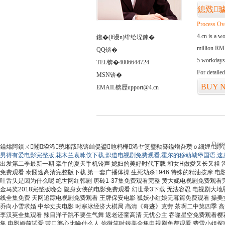
鎴戣
Process Ov
4.cn is a w
鑱�(li谩n)绯绘垜鍊�
million RMB
QQ锛�
5 workdays
TEL锛�4006644724
For detaile
MSN锛�
BUY 
EMAIL锛歴upport@4.cn
Doma
鎰熻阿鎮ㄨ闂垜浠殑缃戠珯锛屾偍鍙兘杩樺浠ヤ笅璧勬簮鎰熷叴瓒ｏ細娌虫睜
男得有爱电影完整版,花木兰袁咏仪下载,炽道电视剧免费观看,霍尔的移动城堡国语,速
出发第二季最新一期 牵牛的夏天手机铃声 媳妇的美好时代下载 和女H做愛又长又粗 
免费观看 泰囧途高清完整版下载 第一套广播体操 生死劫杀1946 特殊的精油按摩 电
吐舌头是因为什么呢 绝世网红韩剧 唐砖1-37集免费观看完整 黄大妮电视剧免费观看完
金马奖2018完整版晚会 隐身女侠的电影免费观看 幻世录3下载 无法容忍 电视剧大
线全集免费 天网追踪电视剧免费观看 王牌保安电影 狐妖小红娘无暮篇免费观看 操美
乔向小雪求婚 中华丈夫电影 时寒冰经济大棋局 高清《奇迹》克劳 茶啊二中第四季 高
李汉英全集观看 辣目洋子跳不要生气舞 返老还童高清 无忧公主 吞噬星空免费观看樱
集 电影婚前试爱 苦口婆心比喻什么人 你微笑时很美全集电视剧免费观看 费雪小姐探案集