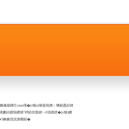
屽悓鏅備篃鏄疘cann瑾�(r猫n)璀夌殑娉ㄥ唺鍟嗭紝鎿
璜撅紝鎻愪緵绨″柈銆佸畨鍏ㄣ€佸皥妤�(y猫)鐨
�5鍊嬪伐浣滄棩銆�