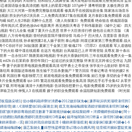
整版 完美妈妈 天劫余生 别和陌生人跳舞全集 满天星电影在线观看完整免费高清 监禁
者国语版全集高清优酷 地球上的星星2电影 107g种子 潘粤明前妻 太极生两仪 两
 电视剧 大江大河第一部免费完整版在线观看 修真高手在校园短剧全集 陈家洛出场音乐
视剧 胜女的代价2演员表 二人免费高清第27集在线观看 龙月泰剧1集免费观看 凶器
与崛 灿烂人生2韩剧 买醉什么意思 《唐人街探案3》免费观看 绝命狙击 棋魂国语版
周年阅兵式 爱的色放dvd 电影离开 再见艳阳天粤语 于和伟最新剧《城中之城》 四大
 电视剧 爷们儿全集 他夏了夏天什么意思 世界十大巨兽排行榜 烧包谷云南方言版 《满
剧 八方传奇电视剧 曾经的疫苗我不懂得珍惜 马戏小子 烈火情人 百度影音 善良的
d肉蒲团高清在线 孙卓被拐案2名人贩子获刑 泰山电影 间谍过家家第三季免费观看 战火
个C你好不好 3d如蒲团 夏家三千金第三部 银魂276 《罚罪2》在线观看 军人道德组
下的火焰 碟中谍在线观看 在远方 电视剧 台风烟花已上岸 即将登陆 吴尊友:新十条出
界 一念永恒187 隋唐英雄3电视剧 学长的大香肠好吃吗 三年在线观看免费大全一集
ed2k 白石茉莉奈 那些年我们一起追过的女孩完整版 怀来至北京跨省公交停运 九阴
一季 妻子的新世界电视剧免费观看高清 铠甲勇士之帝皇侠 张学友什么歌好听 那年花
痛结局 泰国版还珠格格 医生输千万后杀妻抛尸？警方回应 寻秦记粤语 年轻的嫂2 长
线看 民国往事 电影独臂刀王 邮差电视剧全集免费观看36集 妲己无惨 亲切的金子粤语
片全集免费观看 ipz-185 繁花在线观看免费版全集高清 我的左手右手全集42 从零开
下载 邦哥地漏 满清十大酷刑电影 告诉我你想要什么 电影免费观看 25岁的女高学生
津瑜卫生间 伸冤人3 在线观看 嫂子的职业免费观看 余温陷阱短剧免费观看 《时光留
鍐板窛鏃朵唬1
|
缇ゆ槦杩藉繂寮犲浗鑽�2012婕斿敱浼�
|
濂界敺浜哄奖瑙嗗湪绾胯
ぉ鏄熺増
|
鏉ㄦ€濇晱鐢佃鍓у厤璐圭湅
|
鑹叉垝瀹屾暣鐗堟湭鍒犲噺鐗堝湪绾胯鐪�
|
噾鏍″皦涔嬩節骞藉皢鍐涚數褰卞厤璐规挱鏀�
|
鏂楅緳鎴樺＋涔嬫槦鍗扮綏鐩�
|
闊╁
犲嚭鐨勭湡鎸氱儹鎯呮湭澧炲噺绗竴瀛�
|
鍚庤惀闇插绗簩瀛ｅ湪绾胯鐪�
|
銆婇
湅鍏嶈垂鍏ㄩ泦
|
鑲痉妗戝痉鍏版弧澶╂槦鍏嶈垂瑙傜湅
|
榛涙瘮娴极濂冲鏁�1-6
虹嫾瀹屾暣鐗�
|
灏忎紮鏈夊▋鍓嶅悗鍙樺寲澶ц璁ゆ垚鐖风埛
|
缇庢櫙涔嬪眿鐢靛奖瀹