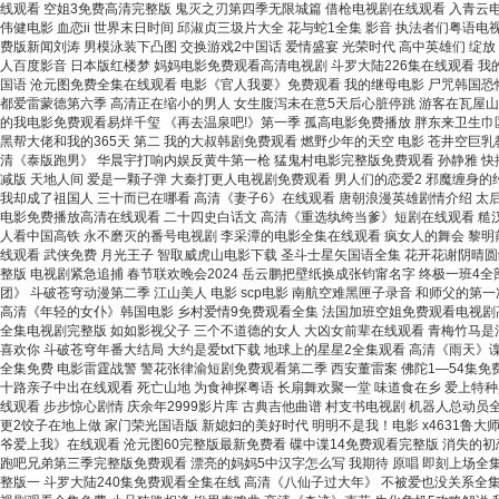
线观看 空姐3免费高清完整版 鬼灭之刃第四季无限城篇 借枪电视剧在线观看 入青云
伟健电影 血恋ii 世界末日时间 邱淑贞三圾片大全 花与蛇1全集 影音 执法者们粤语
费版新闻刘涛 男模泳装下凸图 交换游戏2中国话 爱情盛宴 光荣时代 高中英雄们 绽
人百度影音 日本版红楼梦 妈妈电影免费观看高清电视剧 斗罗大陆226集在线观看 我的
国语 沧元图免费全集在线观看 电影《官人我要》免费观看 我的继母电影 尸咒韩国恐怖
都爱雷蒙德第六季 高清正在缩小的男人 女生腹泻未在意5天后心脏停跳 游客在瓦屋山被
的我电影免费观看易烊千玺 《再去温泉吧!》第一季 孤高电影免费播放 胖东来卫生巾
黑帮大佬和我的365天 第二 我的大叔韩剧免费观看 燃野少年的天空 电影 苍井空巨
清《泰版跑男》 华晨宇打响内娱反黄牛第一枪 猛鬼村电影完整版免费观看 孙静雅 快播
减版 天地人间 爱是一颗子弹 大秦打更人电视剧免费观看 男人们的恋爱2 邪魔缠身
我却成了祖国人 三十而已在哪看 高清《妻子6》在线观看 唐朝浪漫英雄剧情介绍 太后
电影免费播放高清在线观看 二十四史白话文 高清《重选纨绔当爹》短剧在线观看 糙汉文
人看中国高铁 永不磨灭的番号电视剧 李采潭的电影全集在线观看 疯女人的舞会 黎明前
线观看 武侠免费 月光王子 智取威虎山电影下载 圣斗士星矢国语全集 花开花谢阴晴圆
整版 电视剧紧急追捕 春节联欢晚会2024 岳云鹏把壁纸换成张钧甯名字 终极一班4
团》 斗破苍穹动漫第二季 江山美人 电影 scp电影 南航空难黑匣子录音 和师父的第
高清《年轻的女仆》韩国电影 乡村爱情9免费观看全集 法国加班空姐免费观看电视剧高
全集电视剧完整版 如如影视父子 三个不道德的女人 大凶女前辈在线观看 青梅竹马是消
喜欢你 斗破苍穹年番大结局 大约是爱txt下载 地球上的星星2全集观看 高清《雨天
全集免费 电影雷霆战警 警花张律渝短剧免费观看第二季 西安董雷案 佛陀1—54集免
十路亲子中出在线观看 死亡山地 为食神探粤语 长扇舞欢聚一堂 味道食在乡 爱上特种兵全
线观看 步步惊心剧情 庆余年2999影片库 古典吉他曲谱 村支书电视剧 机器人总动员全
更2饺子在地上做 家门荣光国语版 新媳妇的美好时代 明明不是我！电影 x4631鲁大
爷爱上我》在线观看 沧元图60完整版最新免费看 碟中谍14免费观看完整版 消失的初
跑吧兄弟第三季完整版免费观看 漂亮的妈妈5中汉字怎么写 我期待 原唱 即刻上场全
整版一 斗罗大陆240集免费观看全集在线 高清《八仙子过大年》 不被爱也没关系全集观看