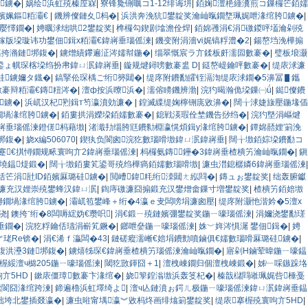
鐪�
|
娲绘浜虹殑榛庢槑
|
寮锋毚铏曞コ1-12绯诲垪
|
銆婅澶栬緟瀵煎コ鏁欏笀銆嬬
嬪姵鏂粨灞€
|
鐖辨儏鏈夊杩�
|
浜洪奔浼犺鐢靛奖瀹屾暣鐗堥珮娓呭湪绾胯鐪�
|
绋嬮懌鐗�
|
娉曞浗绌哄2鐢靛奖
|
榫欏勾鍥剧墖澹佺焊
|
銆婂彟涓€涓礉鍐呯壒瀹剁殑
鎵版垜璇讳功鐢佃鍓х粨灞€鍏嶈垂瑙傜湅
|
鐖变附涓濇ⅵ娓镐粰澧�2
|
鍚嶅垱浼樺搧
鍖挎潃鏈垹鍑�
|
鐪熷績鑻遍泟涔嬬幇鍦�
|
缁翠慨宸ラ亣鍒板皯濡囩數褰�
|
璧板埌灏
鍙ょ帺琛楁垜绉扮帇鍏ㄩ泦鍏嶈垂
|
鏇规煡鐞嗙數褰盚 D
|
鎹嶅崼鑰呯數褰�
|
缇庡浗濂
硅鐪嬭タ鐡�
|
鎬掔伀琛楀ご绗簩閮�
|
缇庝附鐨勫皬铚滆渹缇庡浗鐗�5濞冨▋鑴
褰辩粨灞€鏄粈涔�
|
澶ф按浜曢浜�
|
濡傛矏鐖辨渤
|
浣犳暍瀚佹垜鏁㈠ǘ
|
鐑儏鐨
鐪�
|
浜屼汉杞煭鍓т笉瀛濆効濂�
|
鍠滅緤缇婅檸铏庣敓濞�
|
闊╁浗婕旇壓鍦堟偛
鐗堝湪绾胯鐪�
|
銆婁拱涓嬫垜銆嬬數褰�
|
鎴戦渶瑕佺埜鐖告挱绉�
|
浣犳墍涓嶇煡
嶈垂瑙傜湅鐙傞杩藉墽
|
渚濈劧缁胯尩鐨勬棩瀛愰煩鍓у湪绾胯鐪�
|
鐔婂嚭娌′箣浼
垹鍑�
|
娆х編506070
|
鍥犱负閬囪浣犵數瑙嗗墽鍏ㄩ泦鍏嶈垂
|
闊╁墽銆婃垜鐨勫コ
蹇€掑憳鐗规畩寰呴亣2鍏嶈垂瑙傜湅
|
杩欏氨鏄鑸�3鍏嶈垂楂樻竻瀹屾暣鐗�
|
鎭
墝鎾煶鍛�
|
闊╁墽銆婁笂鍙哥殑绉樺瘑銆嬬數瑙嗗墽
|
濂虫澘鎴樼嫾6鍏嶈垂瑙傜湅
|
佸笀涓瓧ID銆嬪厤璐硅鐪�
|
閲嶆鍏粍绗洓閮ㄤ紭閰�
|
鏄ュぉ鐢靛奖
|
绌轰腑钀
濂充汉娌崇殑鐢蜂汉鍏ㄩ泦
|
鍧庤礉濂囧搧鍛充汉鐢熷畬鏁寸増鐢靛奖
|
楂樻竻銆婄墽
憳鐗堝湪绾胯鐪�
|
灞屼笣鐢峰＋绗�4瀛ｅ叏闆嗙埍濂囪壓
|
缇庝附灏忚湝妗�5澶х
浇
|
鐭挎ˉ绗�8闆嗕綋妫€瓒呮
|
涓€鍛ㄧ殑鏈嬪弸鐢靛奖鍦ㄧ嚎瑙傜湅
|
涓嬭浇鐢勫瑳
垂鐗�
|
浣犵粰鑰佸瓙涓嶄笂鐝�
|
鎯呭姭鍦ㄧ嚎瑙傜湅
|
姝﹀姩涔惧潳 鐢佃鍓�
|
娉
︾珯Re锛�
|
涓€浠ｆ灜闆�43
|
鏈磋瘲濡嶃€婄埍鐨勯噴鏀俱€嬬數瑙嗗厤璐硅鐪�
|
鍑洪灅3鏈垹鍑�
|
鐪熺牬琛€鍏嶈垂楂樻竻瑙傜湅瀹屾暣鐗�
|
寤剁Η鏀荤暐鍦ㄧ嚎鎾
楃綏澶ч檰205鍦ㄧ嚎瑙傜湅
|
閾犵敳鍕囧＋1
|
澶栧崠鐗归個澶栧崠鍛�
|
姊﹂啋鏃跺垎
亣5HD
|
鏉庡僵璋數褰卞湪绾�
|
娆箰鍠滃墽浜轰笅杞�
|
榛戠櫧閰嶉珮娓呰棰戞
壋閬囧湪绾跨湅
|
鍗遍櫓浜虹墿绮よ
|
澶ч亾鏈濆ぉ鍔ㄦ极鍦ㄧ嚎瑙傜湅鍏ㄩ泦鍏嶈垂鎾
绌垮北鐢插叕瀛�
|
濂虫暀甯堣瀛︾敓杩炵画绯熻箣鐢靛奖
|
缇庡搴楃殑寰呴亣5HD
|