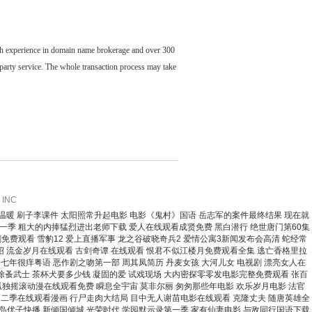
ch experience in domain name brokerage and over 300
party service. The whole transaction process may take
INC
温暖 刷子李课件 太阳照常升起电影 电影《鬼村》国语 岳志军的案件最终结果 现在就
一季 粗大的内捧猛烈进出老师下载 爱人在线观看成贤免费 黑白潜行 绝世唐门第60集
免费观看 雪豹12 爱上直播军事 龙之谷破晓奇兵2 爱情公寓3新闻发布会高清 蛇经常
介绍 流金岁月在线观看 古剑奇谭 在线观看 恨君不似江楼月免费观看全集 逃亡香格里拉
 七年很痒粤语 恶作剧之吻第一部 周其凤简历 丹麦女孩 大河儿女 电视剧 漂亮女人在
除蚤武士 茶杯犬要多少钱 凝固的爱 试戏现场 大内密探零零发电影完整免费观看 张百
孤独摇滚动漫在线观看免费 瞬息全宇宙 莫非尔丽 匆匆那些年电影 欢乐岁月电影 法官
第二季在线观看漫画 行尸走肉大结局 目中无人谢苗电影在线观看 克隆丈夫 随唐英雄全
 大岛优子快播 新倾国倾城 光荣时代 学园默示录第一季 家有仙妻电影 与敌同行国语下载