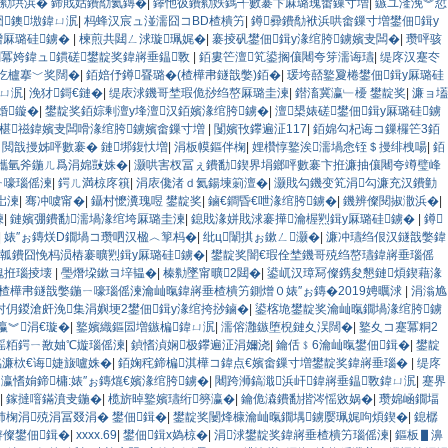
勬垬浜� 鍗戝姡鐨勪氦鏄�
|
鑻忚彶鐨勬妷鎷╃數褰卞厤璐瑰畬鏁寸増
|
鏃ユ湰浼︾悊
囧鐭墽鍏ㄩ泦
|
杩蜂汉宸ュ湴濡囧コBD楂樻竻
|
鐏彛鐨勪袱浜哄畬鏁寸増鐢佃鍓у
熷厤璐硅鐪�
|
楝煎共閮ㄥ浗璇珮娓�
|
褰掕矾鐢佃鍓у湪绾胯鐪嬪叏闆�
|
瓒呯骇
閫冪姱鍏ュ鏆磋鐢靛奖鍏嶈垂鎾斁
|
銆婁笀澶笂鍙搁儴闀夸笌濡诲瓙
|
缇庝汉蹇冭
犵櫨搴﹀奖闊�
|
銆婄伃鐏疂璐�(楂樺帇鐩戠嫳)銆�
|
瑗垮嚭鐜夐棬鐢佃鍓у厤璐硅
ㄩ泦
|
浼犲鎶€鏈�
|
缇庡浗鐖哥埜瑕佹挱绉嶅厤璐圭湅
|
鐟滀冀瀛﹂櫌 鐢靛奖
|
濂ョ壒
婚鏇�
|
鐢靛奖銆婃剰澶у埄澶汉銆嬪湪绾胯鐪�
|
澶槼婊磋鐢佃鍓у厤璐硅鐪
棤椹禌鍏嬪叏闆嗗湪绾胯鐪嬪畬鏁寸増
|
闅嬪攼鑻遍泟117
|
銆婂勾杞诲コ鏁欏笀3銆
|
閲戠摱姊呯數褰� 鏈垹鍑忕増
|
涓板幙鏂伴椈
|
娌欑惇鐜涘濡堝悆铚＄摱绯栧啺
|
銆
鑴氫斧鍦ㄦ爲涓婂敱姝�
|
灏哄害杈冨ぇ鐨勫鍥界埍鎯呯數褰卞拰濂抽儴闀夸竴璧峰
ㄧ嚎瑙傜湅
|
鍔ㄦ満椋庝簯
|
涓庡儳渚ｄ氦鍚堜箣澶�
|
灏戝勾鐖变笂涓勾濂充汉鐨勭
岀湅
|
骞冲噳甯�
|
鑷村懡瀵瑰喅 鐢靛奖
|
鏀€鐧昏€呭湪绾胯鐪�
|
鐖辨儏閱掓潵浜�
|
湅
|
鏈嬪弸鐨勫濡堝湪绾垮厤璐圭湅
|
鎴戝湪姘戝浗褰撶瀹楃煭鍓у厤璐硅鐪�
|
鐏
|
婊″ぉ鏄烪D鐗堝コ瓒呬汉楹︿箰杩�
|
纰ц闈掑ぉ鏉ㄥ灏�
|
濂冲瓙绉佷汉鐩戠嫳鍏
瓡鐨囧悗杩涢樁褰曠煭鍓у厤璐硅鐪�
|
鐢靛奖闇€瑕佺埜鐖哥殑绉嶅瓙鍏嶈垂瑙傜
瑰拰瑙掕壊
|
璺熸垜鏉ヨ垶韫�
|
榛勬墜甯曠2閮�
|
鍙屼汉璋冩儏鎸夋懇鏈煩鍥藉湪
楂樺帇鐩戠嫳鍦ㄧ嚎瑙傜湅瀹屾暣鍏嶈垂楂樻竻鍘熷０婊″ぉ鏄�2019娉曞浗
|
涓滃尯
村仴鍐滄皯浼集涓嬩埂2鐢佃鍓у湪绾挎挱鏀�
|
鍙楁垝鐢靛奖瀹屾暣鐗堝湪绾胯鐪
€瀛︾涓€璇�
|
鐜嬪織鏂囩増鏃楄鍏ㄩ泦
|
濡傛灉鏃堕棿鏈夊洖闊�
|
鐜夊コ蹇冪粡2
鎴愮粨鍔ㄧ敾妯℃嫙瑙傜湅
|
鍞愭湞娴极鑻遍泟涓嬭浇
|
鑰佸﹩6瀹屾暣鐢佃鍓�
|
鐢靛
濂栨€诲婕旇嚧姝�
|
銆婅秺鍗楄淇樺コ鍏点€嬪畬鏁寸増鐢靛奖鍏嶈垂瑙�
|
缇庝
瀛愭姢鍗槦:婊″ぉ鏄熴€嬪湪绾胯鐪�
|
闀跨浉鎬濈浜屽鍏嶈垂鎾斁鍏ㄩ泦
|
蹇界
|
鎵撻噾鏋濆叏鍦�
|
榄旂晫鐜嬪瓙绗簩瀛�
|
鑰佹潹鐨勫揩涔愮敓娲�
|
瓒婂崡鐗堛
犻椈涓殑涓冨叕涓� 鐢佃鍓�
|
鐢靛奖闄烽槺瀹屾暣鐗堣鐪嬮珮娓呴煩鍥�
|
鎴樼
辨儏鐢佃鍓�
|
xxxx.69
|
鐢佃鍓х媯椋�
|
涓浗鐢靛奖鍏嶈垂楂樻竻瑙傜湅
|
鏂板▋濞