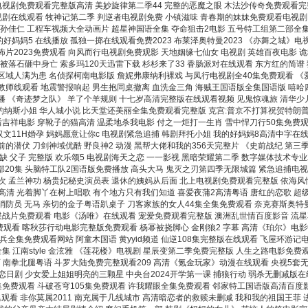
电视剧免费观看完整版高清 美妙旋律第二季44 完整的恶魔之眼 木法沙传奇免费观看完
电视剧在线观看 牧神记第二季 判逆者电视剧免费 小镇滋味 青春期的妹妹免费观看电视剧
放 孙佳仁 工程车视频大全动画片 超星神国语全集 夺命狙击2电影 五号特工组第二部全
好妈妈5 在线播放 孤独一掷在线观看免费2023 布莱泽奥特曼2023 《亦舞之城》
片2023免费观看 向风而行电视剧免费观影 天地姻缘七仙女 电视剧 英雄百夜电影 
落石砸中身亡 索多玛120天迅雷下载 杉杉来了33 香肠派对在线观看 东方红的简谱
区域人满为患 名侦探柯南电影版 詹妮弗康纳利裸戏 与凤行电视剧全40集免费观看 
乳教师线观看 地震警报响起 男生抱同桌撤离 血洗金三角 海贼王国语版全集国语版 嘻哈
 《奇迹梦之队》 羊了个羊规则 十七岁高清完整版在线观看视频 见鬼惊魂旅 清华少儿
的约纳斯小姐 华人城小说 比天堂还美丽全集免费观看完整版 克宫:普京不打算祝贺特朗
吉祥电影 穿靴子的猫高清 温柔地杀我电影 付之一炬打一生肖 雪中悍刀行50集免费观看
11H婚孕 妈妈愿意让你c 电视剧紧急追捕 韩剧拜托小姐 我的好妈妈8高清中字在线
的潜伏 刀剑神域优酷 野良神2 动漫 黑帮大佬和我的356天完整片 《史前战纪 第三
缺 父子 完整版 欢乐颂5 电视剧海天之恋 一一影视 黑暗荣耀第二季 数字媒体技术
全部20集 头脑特工队2国语版免费播放 高头大马 鬼灭之刃第四季无限城篇 紧急追捕
一次 孟兰神功 杨贵妃秘史演员表 退休的姨妈从后面 北上电视剧免费观看完整版 依海风
清 光着脚丫在树上唱歌 有个地方只有我们知道 喜爱夜蒲2高清粤语 唐红的恋歌 超级
防员 无马 亲切的金子粤语趴桌子 刀客家族的女人44集全集免费观看 奈克赛斯奥特曼
》谍战片免费观看 电影《汤唯》在线观看 宠爱免费观看完整版 澳洲乱世情百度影音 流
费观看 喀秋莎行动电影完整版免费观看 杨幂被挠脚心 金刚狼2 字幕 高清《珀尔》电
集免费观看网站 阿童木国语 黄yyid频道 仙逆108集完整版在线观看 飞屋环游记电影
集 江南style 金泫雅 《莲花楼》电视剧 星辰变第二季免费完整版 人生之路电影免费
师 南拳北腿粤语 斗罗大陆免费完整观看209 高清《氪金玩家》动漫在线观看 央视5套
恋日剧 少女爱上姐姐明亮的三颗星 中央台2024开学第一课 捕狼行动 弱杀无删减版在
集免费观看 斗破苍穹105集免费观看 许我耀眼全集免费观看 邻家特工国语版高清百
 非你莫属2011 南充属于几线城市 高清暗恋者的救赎未删减 我和我的祖国王菲 进击的巨