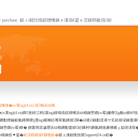
vailable for purchase. 鎮ㄨí鍟忕殑鍩熷悕姝ｅ湪涓€鍙ｅ児鍑哄敭涓紒
n
0
缍�(w菐ng)(4.cn) 涓粙浜ゆ槗
w菐ng)(4.cn)鏄叏鐞冮牁(l菒ng)鍏堢殑鍩熷悕浜ゆ槗鏈嶅嫏(w霉)姗熸(g貌u)锛
鐨勫煙鍚嶄氦鏄撶稉(j墨ng)椹楋紝骞翠氦鏄撻閬�(d谩)3鍎勫厓浠ヤ笂銆傛垜鍊戞壙
鏈嶅嫏(w霉)锛� 鐐轰簡淇濊瓑浜ゆ槗鐨勫畨鍏紝鏁村€嬩氦鏄撻亷绋嬪ぇ姒傞渶瑕
ゆ槗娴佺▼鍙�
鈥滈粸鎿婇€欓噷鈥�
鏌ョ湅鎴栧挩瑭upport@4.cn銆�