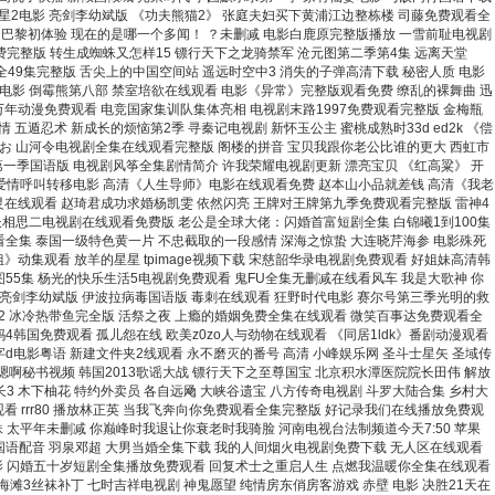
星星2电影 亮剑李幼斌版 《功夫熊猫2》 张庭夫妇买下黄浦江边整栋楼 司藤免费观看全
巴黎初体验 现在的是哪一个多闻！ ？未删减 电影白鹿原完整版播放 一雪前耻电视剧
费完整版 转生成蜘蛛又怎样15 镖行天下之龙骑禁军 沧元图第二季第4集 远离天堂
全49集完整版 舌尖上的中国空间站 遥远时空中3 消失的子弹高清下载 秘密人质 电影
电影 倒霉熊第八部 禁室培欲在线观看 电影《异常》完整版观看免费 缭乱的裸舞曲 迅
万年动漫免费观看 电竞国家集训队集体亮相 电视剧末路1997免费观看完整版 金梅瓶
遁忍术 新成长的烦恼第2季 寻秦记电视剧 新怀玉公主 蜜桃成熟时33d ed2k 《偿
なお 山河令电视剧全集在线观看完整版 阁楼的拼音 宝贝我跟你老公比谁的更大 西虹市
第一季国语版 电视剧风筝全集剧情简介 许我荣耀电视剧更新 漂亮宝贝 《红高粱》 开
 爱情呼叫转移电影 高清《人生导师》电影在线观看免费 赵本山小品就差钱 高清《我老
灵在线观看 赵琦君成功求婚杨凯雯 依然闪亮 王牌对王牌第九季免费观看完整版 雷神4
 长相思二电视剧在线观看免费版 老公是全球大佬：闪婚首富短剧全集 白锦曦1到100集
看全集 泰国一级特色黄一片 不忠截取的一段感情 深海之惊蛰 大连晓芹海参 电影殊死
动集观看 放羊的星星 tpimage视频下载 宋慈韶华录电视剧免费观看 好姐妹高清韩
图55集 杨光的快乐生活5电视剧免费观看 鬼FU全集无删减在线看风车 我是大歌神 你
序 亮剑李幼斌版 伊波拉病毒国语版 毒刺在线观看 狂野时代电影 赛尔号第三季光明的救
节2 冰冷热带鱼完全版 活祭之夜 上瘾的婚姻免费全集在线观看 微笑百事达免费观看全
韩国免费观看 孤儿怨在线 欧美z0zo人与劲物在线观看 《同居1ldk》番剧动漫观看
d电影粤语 新建文件夹2线观看 永不磨灭的番号 高清 小峰娱乐网 圣斗士星矢 圣域传
啊秘书视频 韩国2013歌谣大战 镖行天下之至尊国宝 北京积水潭医院院长田伟 解放
3 木下柚花 特约外卖员 各自远飏 大峡谷遗宝 八方传奇电视剧 斗罗大陆合集 乡村大
 rrr80 播放林正英 当我飞奔向你免费观看全集完整版 好记录我们在线播放免费观
 太平年未删减 你巅峰时我退让你衰老时我骑脸 河南电视台法制频道今天7:50 苹果
国语配音 羽泉邓超 大男当婚全集下载 我的人间烟火电视剧免费下载 无人区在线观看
电影 闪婚五十岁短剧全集播放免费观看 回复术士之重启人生 点燃我温暖你全集在线观看
滩3丝袜补丁 七时吉祥电视剧 神鬼愿望 纯情房东俏房客游戏 赤壁 电影 决胜21天在