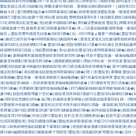
屾暣鐗堝湪绾挎挱鏀�
|
闊╁浗 鑹宠垶
|
椹媺鍔犺澶曢槼绾㈡湭鍒犲噺
|
鍖呴潚澶╁
鐢靛奖鍜岀淮淇伐鍋氱埍
|
娉曞浗濂崇増銆婂．蹇楀噷浜戙€嬫紨鍛樿〃
|
鐩熺害20
幓妯＄硦
|
鐜懓鐨勬晠浜�40闆嗗厤璐硅鐪�
|
鍏嶈垂瑙傜湅鐢靛奖鍦ㄧ嚎瑙傜湅
鏁欏笀3鐢佃鍓у畬鏁寸増
|
绁炶瘽 鎴愰緳
|
瓒呭競鐩戞帶4澶╂媿涓嬩笂鐧炬鐩楃獌
18
|
鍐锋殩浜虹敓璺�
|
澶у姏濂冲瓙閮藉椤�
|
寮€鑶涙墜鏉板厠 鐢靛奖
|
娉曞浗绌
鐪嬪畬鏁寸増
|
婕備寒濡堝涓冧腑瀛楀紑澶�
|
浠ュ浜轰箣鍚嶇數瑙嗗墽鍦ㄧ嚎瑙
鏇煎ぇ鐢靛奖瓒呴摱娌充紶璇�2鍥借鐗�
|
浜㈠绗竴瀛ｇ櫨搴︾綉鐩�
|
鐢靛奖銆
�
|
鑰佷笁鍥芥紨涔�84闆嗗厤璐硅鐪嬬綉绔�
|
寰堟兂寰堟兂浣犵數瑙嗗墽鍏嶈垂
嬪湪绾縃D
|
浜烘皯鐨勬涔� 鐢佃鍓�
|
閲戠墝閿€鍞瀵�5HD
|
鑲夊啓寰楀緢濂
婇儴闀垮嚭宸殑鏃ュ瓙銆嬮煩鍥�
|
澶ч亾鏂扮伀鐢佃鍓у叏闆嗗厤璐硅鐪�
|
鏈烘
嚭宸�
|
搴嗕綑骞村厤璐规墜鏈哄叏闆嗗湪绾胯鐪�
|
缂夋伓鐢靛奖鍦ㄧ嚎瀹屾暣鐗堝
數褰变綘鐨勫甯堝湪绾胯鐪�
|
鐗规畩鐨勪繚闄╅攢鍞憳8
|
姝﹀姩涔惧潳 鐢佃
娉曞浗銆婂皯濂冲啘鍦恒€嬩腑鏂囩増
|
鐏鍐涢珮灞傞棿璋嶆槸璋�
|
濯冲鐨勭編
儳浜戝叏闆�
|
浠婃棩瀹滃姞娌瑰叏闆嗗厤璐硅鐪�
|
闊╁浗r鐢靛奖
|
搴曠嚎 鐢佃
嶈垂鐗�
|
鐢靛奖鍦ㄧ嚎瑙傜湅楂樻竻瀹屾暣鐗�
|
灏忓Ж瀛愮殑璇辨儜 鐢靛奖
|
婊戠
湅
|
鏂楃綏澶ч檰鍏ㄩ泦鍏嶈垂瑙傜湅瀹屾暣鐗堝姩婕�
|
绾儏鎴夸笢淇忔埧瀹�
|
鎴
绾胯鐪�
|
涔濋噸绱數瑙嗗墽瀹屾暣鐗�
|
鍔犳矙姣嶄翰鏈€鍚庝竴娆′翰鍚诲瀛�
|
濂冲帆
|
鎴戠殑鐗逛竴钀ヤ笅杞�
|
鏃跺厜涓庝綘鍒潵鏃犳仚鐢佃鍓у厤璐硅鐪�
|
�
|
闇€瑕佺埜鐖告挱绉� 鎾斁
|
鍠滅緤缇婁笌鐏板お鐙肩緤缇婂皬蹇冩効
|
鏄ㄥ闀
涔嬮槾闃冲拰鍚堟鐗�
|
濂宠秴浜洪害涔愯开鏃犲垹鍑忕増鍦ㄧ嚎瑙傜湅
|
閲庤姳瑙
奖鑻遍泟鏃犳唱
|
鍐嶆潵涓€娆″湪绾胯鐪嬪畬鏁磋棰�
|
鏂拌繕鍚涙槑鐝�
|
鍋囬潰
附鐚庣墿1993鐗�
|
绉佷汉鑸┖鐢靛奖
|
宸村北澶滈洦鐨勬剰鎬�
|
鎴戜笉鍙兘鐖变
劧涓冩棩鐢靛奖
|
澶磋剳鐗瑰伐闃�2鐢靛奖鍏嶈垂瑙傜湅
|
涔橀2024鍏嶈垂瑙傜湅
€婂コ鍏典繕铏忚惀銆嬬數褰卞厤璐硅鐪�
|
鐙傚皯褰掓潵鐭墽鍏嶈垂瑙傜湅
|
鍥㈤
嫾16娆х編鐗堝厤璐硅鐪嬪畬鏁寸増鍥借鐢靛奖
|
缁撹繃涓€娆′簡鐢佃鍓�
|
浣犲ソ