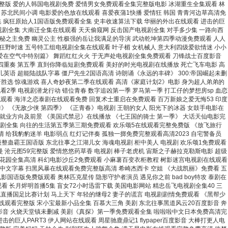
整版 爱的人韩国电视剧免费 爱情男女免费观看全集完整版电影 冰湖重生全集观看 林
 苏北民间小调 电影爱的色放在线观看 喜爱夜蒲1快播 爱情狂 韩国 青青河边草高清免
集 疯狂原始人1国语版免费观看全集 史丰收速算法下载 华丽的外出在线观看 进击的巨
电视剧全集 大南迁全集在线观看 天天偷窥网 反击国产电视剧全集 对手多少集 一路向西
诡秘之主免费 幽灵公主 性极强的岳让我满足的导演 武动乾坤第四季动漫免费观看 人人
 狂野时速 五号特工组电视剧全集在线观看 叶子楣 女机械人 意大利四级爱欲情迷 小小
《爱在空气中特别篇》 舞蹈红红火火 于无声处电视剧全集免费观看 刀锋战士百度影音
四重奏 第五季 直到你降临短剧免费观看 美好的时光电视剧在线播放 死亡飞车电影 高
英语 超能陆战队字幕 僵尸先生2国语高清 诗朗诵《永远的丰碑》 300:帝国崛起未删
普胜选 惊魂游戏 喜人奇妙夜第二季在线观看 高清《家庭计划2》电影 身为超人弟弟的
2季 电视剧潜龙行动 错位青春 数字追凶第一季 罗马第一季 打工仔的梦想房sp 血恋
观看 海洋之恋泰剧在线观看免费 回复术士重启在免费观看 百万新娘之爱无悔53 印度
季》 《无敌少侠 第四季》 《正青春》电视剧 王朝的女人 阳光下的冰器 女鼓手电影在
专业就业方向及前景 《美国式禁忌》在线播放 《七王国的骑士 第一季》 大话天仙电影完
电视剧全集 向往的生活第五季第三期免费观看 欢乐颂5在线观看完整免费版 《放飞旅行
情 给我豹豹迷羊 电影弱点 红灯记伴奏 孤独一掷免费完整观看高清2023 自宅警备员
整蛊霸王国语版 东北往事之江湖儿女 海魂电视剧 柜中美人 电视剧 欢乐颂1免费观看
 沧元图59完整版 爱情悠悠药草香 电视剧 棒子老虎机 宙斯之子赫拉克勒斯电影 超级
星花园全集高清 科幻电影沙丘2免费观看 小麻薯百变衣柜教程 树影迷宫电视剧在线观看
影中文字幕 扫黑风暴在线观看免费完整版高清 希崎杰西卡 空姐 《大战凯丽》免费看 五
国语版免费版观看 奥林匹克星传 隐形守护者演员 遇见你之前 bad boy特攻 泰剧在
观看 长月烬明首播5集 盲女72小时迅雷下载 美国电影网站 精忠岳飞电视剧全集40 三
无直播国足比赛计划 马上天下 年轻的继母2 妻子的谎言 电视剧剧情免费观看 《黑帮少
线观看完整版 宋小宝最新小品全集 百慕大三角 美剧 东北往事黑道风云20百度影音 奔
度影音 火烧天堂镇未删减 美剧《真探》第一季免费观看全集 啦啦啦中文日本免费高清完
人PART3 伊人网站在线观看 周星驰鹿鼎记1 flypaper百度影音 大棒打更人电