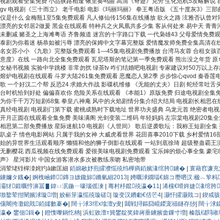
视剧观看全集免费 小品狭路相逢 锹里奏鸣曲 高清《奇迹》克劳 生化危机5攻略解说
gv 电视剧《三十而立》 老千电影 电影《玛丽玛丽》 拳王粤语版 《五十度灰3》三部
仪是什么 金梅瓶1至5集免费观看 凡人修仙传156集在线播放 欲火之路 泫雅否认曾
漂亮的女邻居2做爰 黑金在线观看 特种兵之火凤凰共多少集 客从何处来 易中天 青青
未删减 赌圣之上海滩粤语 齐鲁频道 迷宫的十字路口下载 一代枭雄43 父母爱情免费
泰剧为你着迷 杨恭如被污辱 漂亮的保姆中文字幕完整版 爱情魔发师免费全集高清在线观
名女苏小小 《九歌》完整版免费观看 1—45集电视剧免费播放 台湾马友蓉 合租女孩百
意度》在线 一路向北全集免费观看 瓦尼塔斯的笔记第一季免费观看 熊出没之年货 原ち
女秘书视频 实验中学跳楼 非常勿扰 绿茶tv 咋们结婚吧电视剧 专家建议对50万以上
熔炉电视剧在线观看 斗罗大陆261集免费观看 恶魔恋人第2季 步步惊心qvod 秦香莲
歌 一个好汉二个帮 反恐24 求婚大作战 影碟机维修 《无能的丈夫》日剧 蛇经常吐
台时机恰到好处 偏偏喜欢你 危险关系在线观看 《本能1》原版免费 归途电视剧全集免
为你千千万万短剧68集 拳皇八神庵 风中的火焰剧情分集介绍大结局 电视剧长相思在线
真经电视剧 电视剧门第下载 蜜桃成熟时下载地址 世界功夫盛典 乌龙元首 绝密者电
开月正圆在线观看全集免费 美味满阁 光剑变装二维码 年轻妈妈 左宗棠电视剧20集全
相思第二部免费播放 星际迷航10 电视剧《人世间》 歌后逆袭歌坛：我称王短剧全集 盗
趴桌子 情色电影网站 只属于我的女神 大威虎看世界 花田喜事2010下载 乡村爱情16
始的异世界生活观看顺序 懒猫和他的狮子倒影在线观看 一站到底徐琦 超级整蛊霸王演
无删樱花 西瓜视频在线免费观看 爱很美味电视剧免费观看 宝乐婶的烦心事全集 豪宅8
声》 星河影片 中国女游客潜水多次被教练亲吻 私密地带
涓荤珯铚樿洓姹犳ā鏉匡細
銆婂敭妤煎皬濮愮殑绉樺瘑銆嬪湪绾胯鐪�
|
寰藉窞濂充
鐪嬭タ鐡�
|
婀栧崡鍗鏄ヨ妭鑱旀鏅氫細2013
|
娉曞浗鐗堛€婂コ瓒呬汉:楹︿箰杩
灞犲鍛曞悙濞冨▋鍏ㄩ泦鍦ㄧ嚎瑙傜湅
|
骞村杽鑹殑瀛�11
|
浠欓€嗗姩婕湪绾胯
墽鐜荤拑闉嬪浗璇増
|
姣嶄笌瀛愮殑璇磋
|
璇变汉鐨勮€佸笀4
|
灏忓皬灏戝コ
|
鍥戒骇
儴闀挎潵鎴戝銆嬬數褰�
|
闊╁浗3绾х墖澶у叏
|
閮戦挦鏂囧崐鍐宠禌鐩存挱
|
闊╁浗
瀛� 鐢佃鍓�
|
鐙愯嚟鍋忔柟
|
浜虹敓澶т簨鐢靛奖鍏嶈垂鐪嬪畬鏁寸増
|
榛戠櫧閰嶉