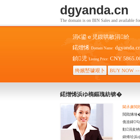
dgyanda.cn
The domain is on BIN Sales and a
涓€鍙ｅ児鍑哄敭涓紒
鍩熷悕
dgyanda.c
Domain Name:
鍞児
CNY 5865.0
Listing Price:
绔嬪嵆璩艰卜
BUY NOW
>>
>>
鍩熷悕浜ゆ槗鏂瑰紡锛�
閫氶亷閲戝悕
閲戝悕缍�(
佹湁鍏勾
勭涓夋柟
鍏烽珨浜